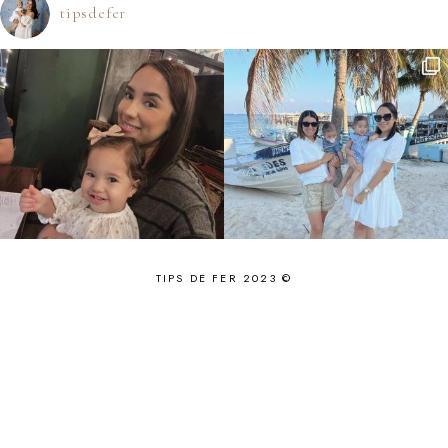
tipsdefer
TIPS DE FER 2023 ©