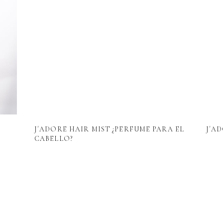
J´ADORE HAIR MIST ¿PERFUME PARA EL
J´AD
CABELLO?