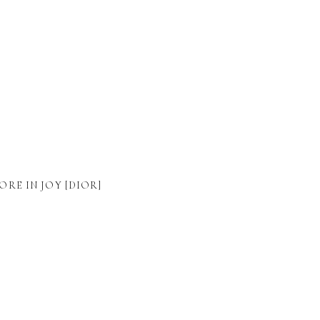
ORE IN JOY [DIOR]