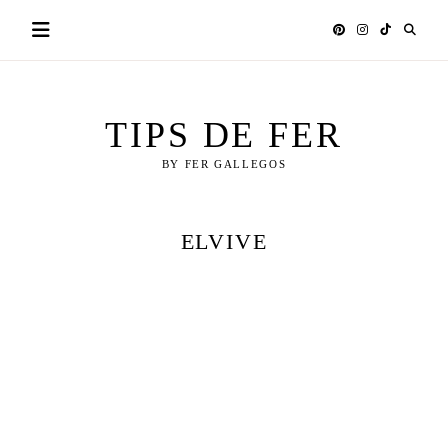
Skip
to
content
TIPS DE FER
BY FER GALLEGOS
ELVIVE