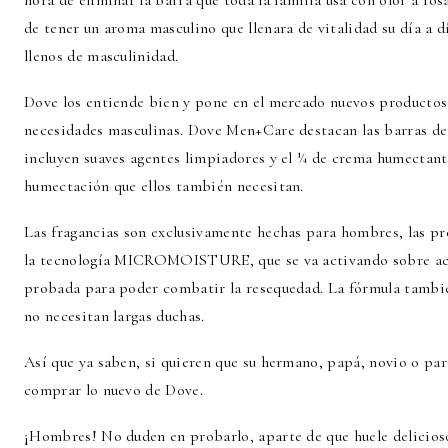
hora de eliminar la barra que toda la familia usa con olor a ros
de tener un aroma masculino que llenara de vitalidad su día a 
llenos de masculinidad.
Dove los entiende bien y pone en el mercado nuevos productos 
necesidades masculinas. Dove Men+Care destacan las barras de 
incluyen suaves agentes limpiadores y el ¼ de crema humectante 
humectación que ellos también necesitan.
Las fragancias son exclusivamente hechas para hombres, las pr
la tecnología MICROMOISTURE, que se va activando sobre acti
probada para poder combatir la resequedad. La fórmula también 
no necesitan largas duchas.
Así que ya saben, si quieren que su hermano, papá, novio o pa
comprar lo nuevo de Dove.
¡Hombres! No duden en probarlo, aparte de que huele delicioso,