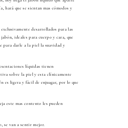
as, hoy llega el jabón liquido que aparte
día, hará que se sientan mas cómodos y
exclusivamente desarrollados para las
jabón, ideales para cuerpo y cara, que
para darle a la piel la suavidad y
esentaciones líquidas tienen
va sobre la piel y esta clínicamente
es ligera y fácil de enjuagar, por lo que
reja este mas contento les pueden
 se van a sentir mejor.