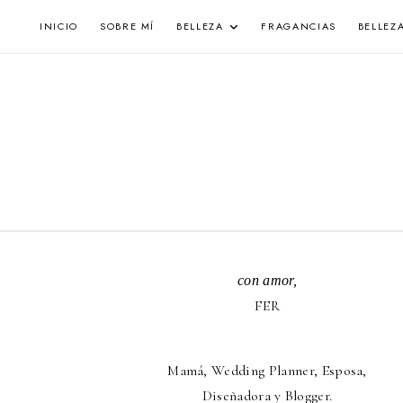
Skip
INICIO
SOBRE MÍ
BELLEZA
FRAGANCIAS
BELLEZ
to
content
con amor,
FER
Mamá, Wedding Planner, Esposa,
Diseñadora y Blogger.