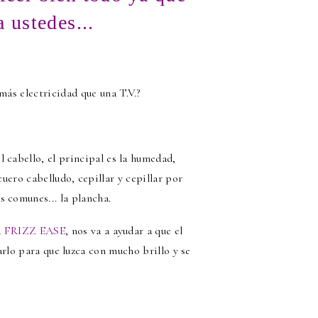
 ustedes...
 más electricidad que una T.V.?
l cabello, el principal es la humedad,
uero cabelludo, cepillar y cepillar por
s comunes... la plancha.
a
FRIZZ EASE
, nos va a ayudar a que el
rlo para que luzca con mucho brillo y se