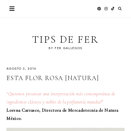
Skip
to
content
TIPS DE FER
BY FER GALLEGOS
AGOSTO 3, 2016
ESTA FLOR ROSA [NATURA]
“Queremos presentar una interpretación más contemporánea de
ingredientes clásicos y nobles de la perfumería mundial"
Lorena Carrasco, Directora de Mercadotecnia de Natura
México.