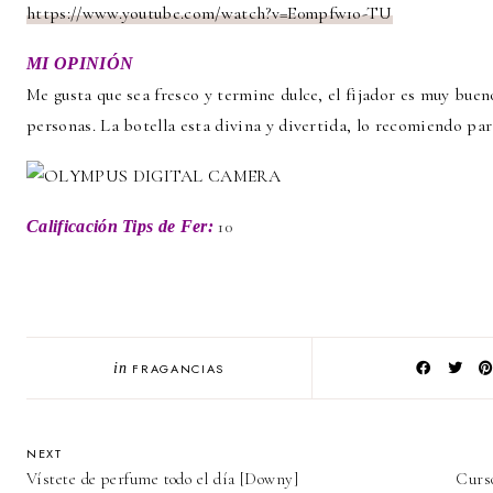
https://www.youtube.com/watch?v=E0mpfw1o-TU
MI OPINIÓN
Me gusta que sea fresco y termine dulce, el fijador es muy bue
personas. La botella esta divina y divertida, lo recomiendo para
10
Calificación Tips de Fer
:
in
FRAGANCIAS
NEXT
Vístete de perfume todo el día [Downy]
Curs