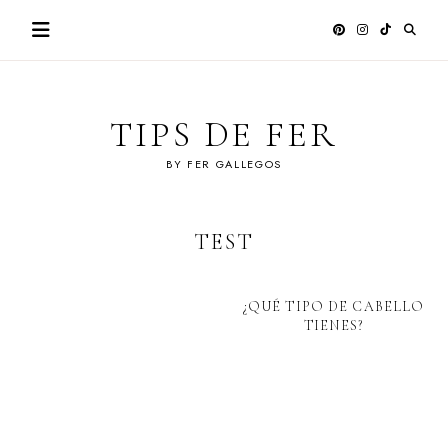
Skip
to
content
TIPS DE FER
BY FER GALLEGOS
TEST
¿QUÉ TIPO DE CABELLO
TIENES?