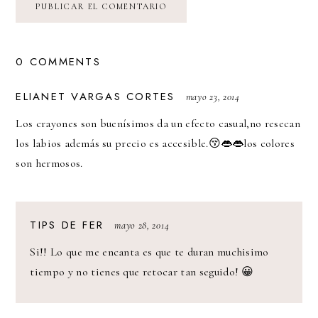
0 COMMENTS
SAYS:
ELIANET VARGAS CORTES
mayo 23, 2014
Los crayones son buenísimos da un efecto casual,no resecan
los labios además su precio es accesible.😚👄👄los colores
son hermosos.
SAYS:
TIPS DE FER
mayo 28, 2014
Si!! Lo que me encanta es que te duran muchisimo
tiempo y no tienes que retocar tan seguido! 😀