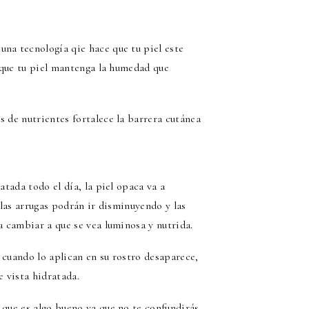
na tecnología qie hace que tu piel este
e que tu piel mantenga la humedad que
s de nutrientes fortalece la barrera cutánea
atada todo el día, la piel opaca va a
 las arrugas podrán ir disminuyendo y las
a cambiar a que se vea luminosa y nutrida.
d cuando lo aplican en su rostro desaparece,
e vista hidratada.
 que es algo bueno ya que no te confundirás