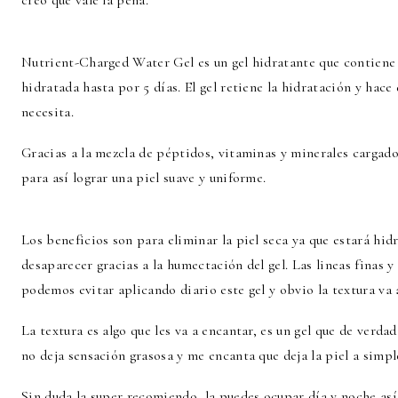
creo que vale la pena.
Nutrient-Charged Water Gel es un gel hidratante que contiene u
hidratada hasta por 5 días. El gel retiene la hidratación y hac
necesita.
Gracias a la mezcla de péptidos, vitaminas y minerales cargado
para así lograr una piel suave y uniforme.
Los beneficios son para eliminar la piel seca ya que estará hidr
desaparecer gracias a la humectación del gel. Las lineas finas y
podemos evitar aplicando diario este gel y obvio la textura va 
La textura es algo que les va a encantar, es un gel que de verda
no deja sensación grasosa y me encanta que deja la piel a simpl
Sin duda la super recomiendo, la puedes ocupar día y noche así