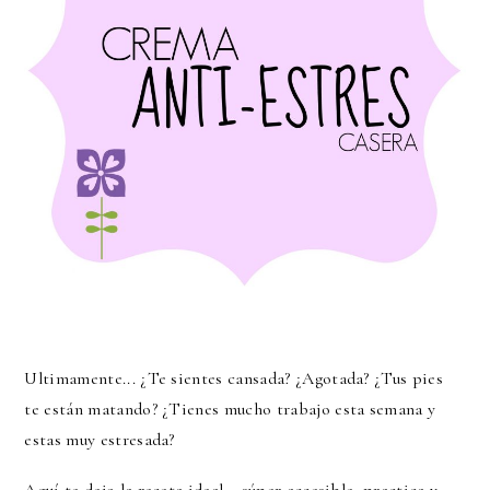
Ultimamente... ¿Te sientes cansada? ¿Agotada? ¿Tus pies
te están matando? ¿Tienes mucho trabajo esta semana y
estas muy estresada?