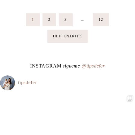
Paginación
1
2
3
…
12
de
OLD ENTRIES
entradas
INSTAGRAM
sigueme
@tipsdefer
tipsdefer